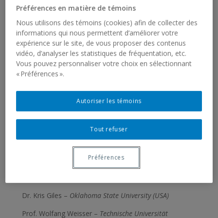
Préférences en matière de témoins
Nous utilisons des témoins (cookies) afin de collecter des
informations qui nous permettent d’améliorer votre
expérience sur le site, de vous proposer des contenus
Credit Mathieu Lemieux –
Eupeodes americanus
vidéo, d’analyser les statistiques de fréquentation, etc.
(Wiedemann) (Diptera: Syrphidae) larva predating
Vous pouvez personnaliser votre choix en sélectionnant
Acyrthosiphon pisum
(Harris) (Hemiptera: Aphididae)
« Préférences ».
Autoriser les témoins
Steering committee
Tout refuser
Dr. J.P. Michaud –
Kansas State University (USA) & Chair
of Ecology of Aphidophaga Working Group
Préférences
Dr. Nickolas G. Kavallieratos –
Department of Crop
Science, Agricultural University of Athens (Greece)
Dr. Kris Giles –
Oklahoma State University (USA)
Prof. Wolfang Weisser –
Technische Universität